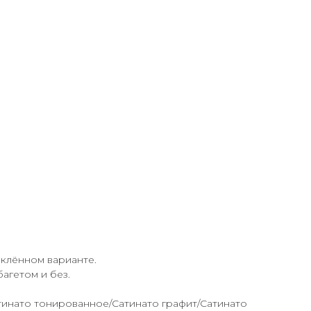
еклённом варианте.
агетом и без.
тинато тонированное/Сатинато графит/Сатинато