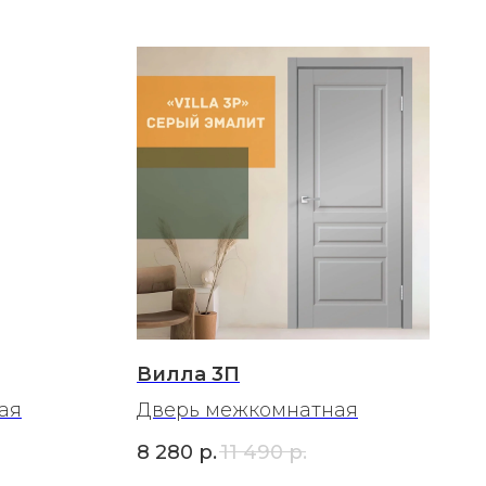
Вилла 3П
ая
Дверь межкомнатная
8 280
р.
11 490
р.