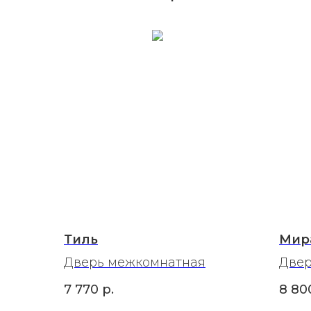
Тиль
Мир
Дверь межкомнатная
Двер
7 770
р.
8 80