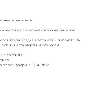
еклённом варианте.
нное/Сатинато белое/Английская решетка/
бой по раскладке, цвет эмали - любой по RAL.
о любым нестандартным размерам.
 ПВХ покрытии
 эмали
боксарск, фабрика "ДВЕРИЯ"
ь